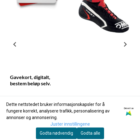
Gavekort, digitalt,
bestem beløp selv.
Dette nettstedet bruker informasjonskapsler for å
Drevet av
På lager
fungere korrekt, analysere trafikk, personalisering av
annonser og annonsering.
OMP Racing
Juster innstillingene
OMP First kjøresko i
Godta nødvendig
Godta alle
svart, rød. FIA. IC0-