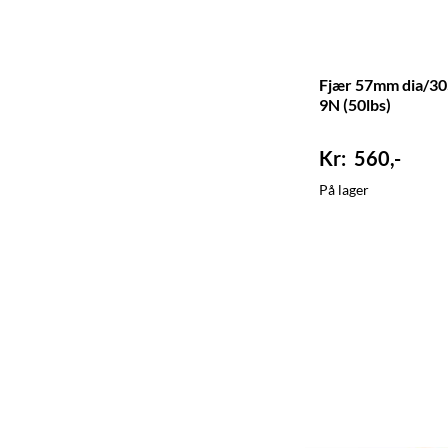
Fjær 57mm dia/30
9N (50lbs)
560,-
På lager