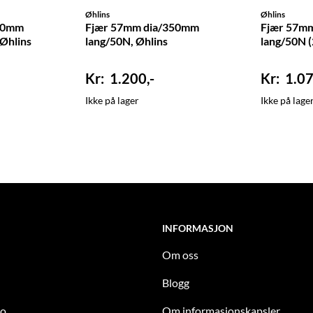
Øhlins
Øhlins
10mm
Fjær 57mm dia/350mm
Fjær 57m
 Øhlins
lang/50N, Øhlins
lang/50N (
1.200,-
1.07
Ikke på lager
Ikke på lage
INFORMASJON
Om oss
Blogg
to
Om informasjonskapsler