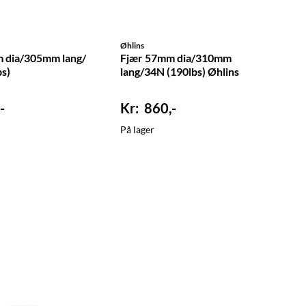
Øhlins
 dia/305mm lang/
Fjær 57mm dia/310mm
s)
lang/34N (190lbs) Øhlins
-
860,-
På lager