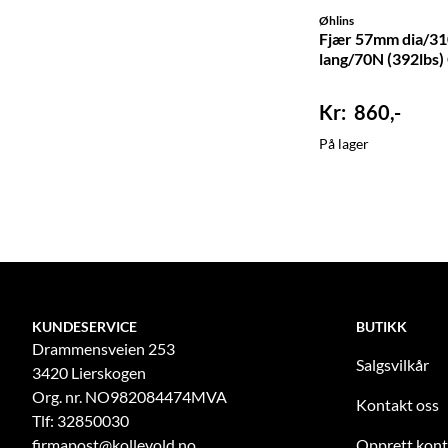
Øhlins
Fjær 57mm dia/3
lang/70N (392lbs)
860,-
På lager
KUNDESERVICE
BUTIKK
Drammensveien 253
Salgsvilkår
3420 Lierskogen
Org. nr. NO982084474MVA
Kontakt oss
Tlf: 32850030
firmapost@kollevold.no
Opprett kon