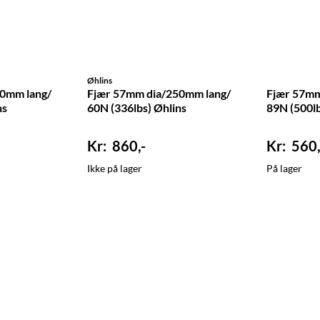
Øhlins
0mm lang/
Fjær 57mm dia/250mm lang/
Fjær 57mm
ns
60N (336lbs) Øhlins
89N (500lb
860,-
560,
Ikke på lager
På lager