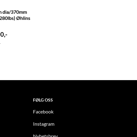
m dia/370mm
280lbs) Øhlins
0,-
r
FØLG OSS
Facebook
Instagram
Nyhetsbrev