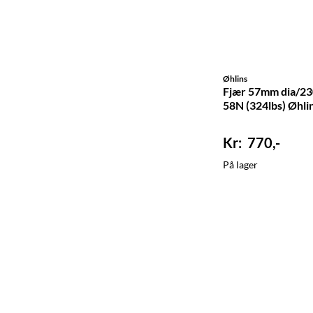
Øhlins
Fjær 57mm dia/23
58N (324lbs) Øhli
770,-
På lager