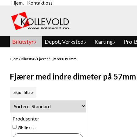
Hjem
,
Kontakt oss
Hopp til innhold
Bilutstyr
Depot, Verksted
Karting
Pro-B
Hjem
/
Bilutstyr
/
Fjærer
/
Fjærer ID57mm
Fjærer med indre dimeter på 57mm
Skjul filtre
Produsenter
Øhlins
(7)