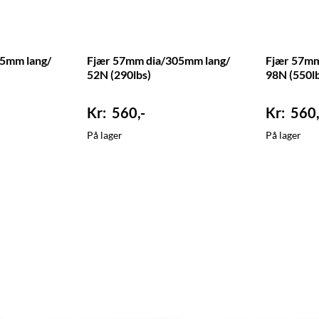
5mm lang/
Fjær 57mm dia/305mm lang/
Fjær 57mm
52N (290lbs)
98N (550lb
560,-
560,
På lager
På lager