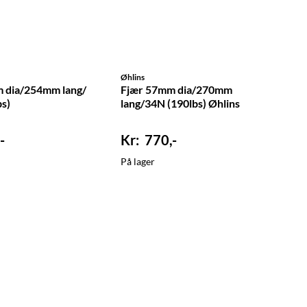
Øhlins
 dia/254mm lang/
Fjær 57mm dia/270mm
s)
lang/34N (190lbs) Øhlins
-
770,-
På lager