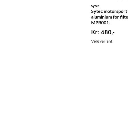
Sytec
Sytec motorsport 
aluminium for filt
MPB001-
680,-
Velg variant