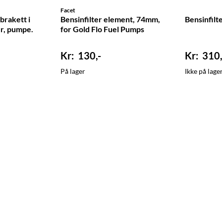
Facet
brakett i
Bensinfilter element, 74mm,
Bensinfilt
er, pumpe.
for Gold Flo Fuel Pumps
130,-
310,
På lager
Ikke på lage