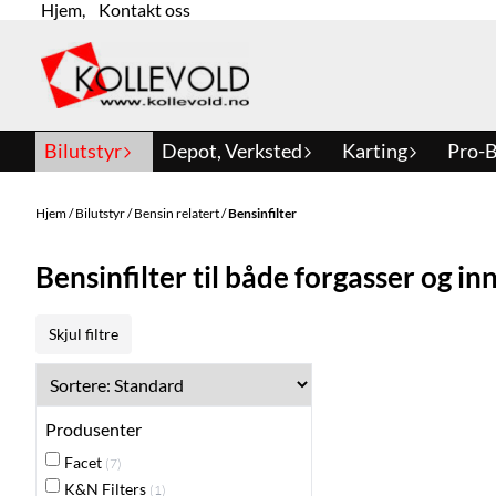
Hjem
,
Kontakt oss
Hopp til innhold
Bilutstyr
Depot, Verksted
Karting
Pro-B
Hjem
/
Bilutstyr
/
Bensin relatert
/
Bensinfilter
Bensinfilter til både forgasser og i
Skjul filtre
Produsenter
Facet
(7)
K&N Filters
(1)