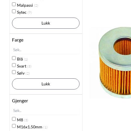
Malpassi
(2)
Sytec
(9)
Lukk
Farge
Blå
(1)
Svart
(3)
Sølv
(2)
Lukk
Gjenger
M8
(3)
M16x1.50mm
(1)