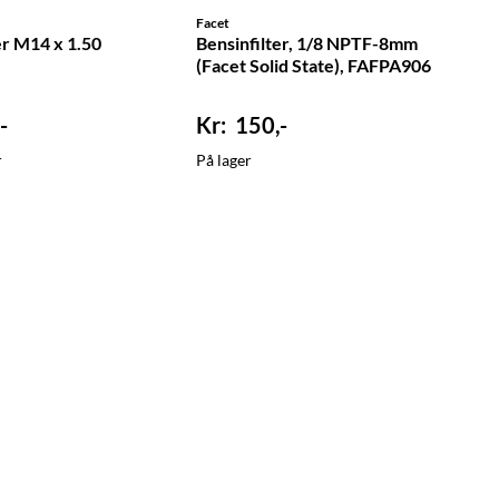
Facet
er M14 x 1.50
Bensinfilter, 1/8 NPTF-8mm
(Facet Solid State), FAFPA906
-
150,-
r
På lager