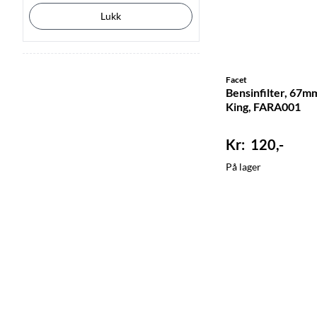
Lukk
Facet
Bensinfilter, 67mm 
King, FARA001
120,-
På lager