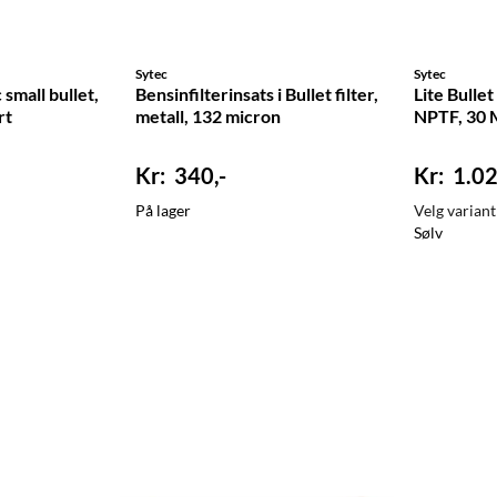
Sytec
Sytec
 small bullet,
Bensinfilterinsats i Bullet filter,
Lite Bullet
rt
metall, 132 micron
NPTF, 30 
340,-
1.02
På lager
Velg variant
Sølv