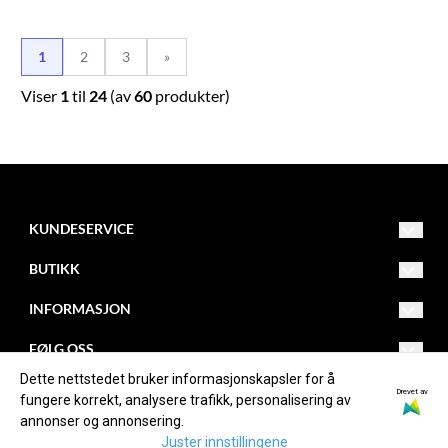
1
2
3
»
Viser
1
til
24
(av
60
produkter)
KUNDESERVICE
Drammensveien 253
BUTIKK
3420 Lierskogen
Org. nr. NO982084474MVA
Salgsvilkår
INFORMASJON
Tlf: 32850030
firmapost@kollevold.no
Kontakt oss
Om oss
FØLG OSS
Dette nettstedet bruker informasjonskapsler for å
Opprett konto
Blogg
Facebook
Drevet av
fungere korrekt, analysere trafikk, personalisering av
annonser og annonsering.
Logg inn
Om informasjonskapsler
Instagram
Juster innstillingene