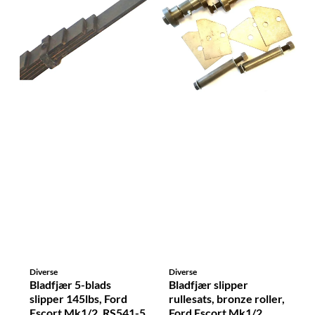
Diverse
Diverse
Bladfjær 5-blads
Bladfjær slipper
slipper 145lbs, Ford
rullesats, bronze roller,
Escort Mk1/2, RS541-5
Ford Escort Mk1/2