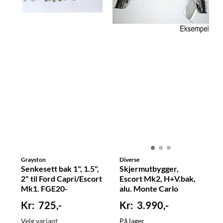
Grayston
Diverse
Senkesett bak 1", 1.5",
Skjermutbygger,
2" til Ford Capri/Escort
Escort Mk2, H+V.bak,
Mk1. FGE20-
alu. Monte Carlo
725,-
3.990,-
Velg variant
På lager