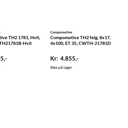
e
Compomotive
ve TH2 1781, Hvit,
Compomotive TH2 felg, 8x17,
TH21781B-Hvit
4x100, ET 35, CWTH-21781D
5,-
4.855,-
r
Ikke på lager