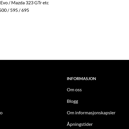
 Evo / Mazda 323 GTr etc
500 / 595 / 695
INFORMASJON
Om oss
Blogg
to
Om informasjonskapsler
Åpningstider