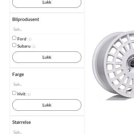
Lukk
Bilprodusent
Ford
(1)
Subaru
(1)
Lukk
Farge
Hvit
(1)
Lukk
Størrelse