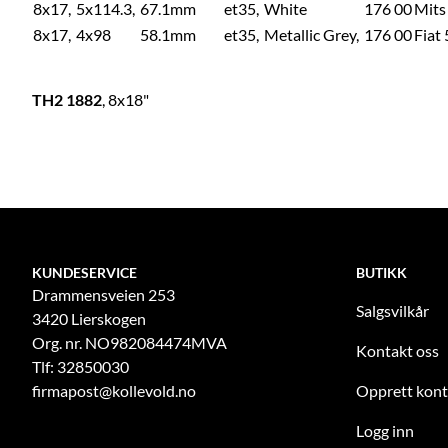
8x17,
5x114.3,
67.1mm
et35,
White
176 00
Mits
8x17,
4x98
58.1mm
et35,
Metallic Grey,
176 00
Fiat 
TH2 1882
, 8x18"
KUNDESERVICE
BUTIKK
Drammensveien 253
Salgsvilkår
3420 Lierskogen
Org. nr. NO982084474MVA
Kontakt oss
Tlf: 32850030
firmapost@kollevold.no
Opprett kon
Logg inn