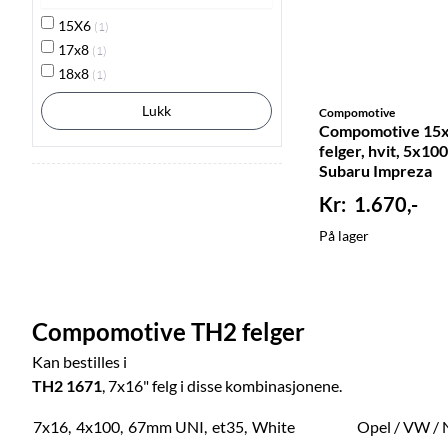
15X6
(1)
17x8
(1)
18x8
(1)
Lukk
Compomotive
Compomotive 15
felger, hvit, 5x10
Subaru Impreza
1.670,-
På lager
Compomotive TH2 felger
Kan bestilles i
TH2 1671
, 7x16" felg i disse kombinasjonene.
7x16,
4x100,
67mm UNI,
et35,
White
Opel / VW / 