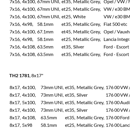
7x16,
4x100,
67mm UNI,
et35,
Metallic Grey,
Opel / VW / 
7x16,
4x100,
67mm UNI,
et25,
Metallic Grey,
VW / e30 B
7x16,
4x100,
67mm UNI,
et25,
White
VW / e30 B
7x16,
4x98,
58.1mm
et35,
Metallic Grey,
Fiat 500 etc
7x16,
4x100,
67.1mm
et45,
Metallic Grey,
Opel / Vauxh
7x16,
4x98,
58.1mm
et25,
Metallic Grey,
Lancia Integr
7x16,
4x108,
63.5mm
et35,
Silver
Ford - Escort
7x16,
4x108,
63.5mm
et35,
Metallic Grey,
Ford - Escort
TH2 1781
, 8x17"
8x17,
4x100,
73mm UNI,
et35,
Metallic Grey,
176 00
VW /
8x17,
4x100,
73mm UNI,
et35,
Silver
176 00
VW /
8x17,
5x100,
73mm UNI,
et35,
Metallic Grey,
176 00
Audi
8x17,
4x100,
73mm UNI,
et35,
Silver
176 00
VW /
8x17,
4x108,
63.5mm
et35,
Metallic Grey,
176 00
Ford
8x17,
5x98
58.1mm
et25,
Metallic Grey,
176 00
Lanci