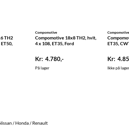
Compomotive
Compomotiv
x6 TH2
Compomotive 18x8 TH2, hvit,
Compomoti
0 ET50,
4 x 108, ET35, Ford
ET35, CW
4.780,-
4.85
På lager
Ikke på lage
Nissan / Honda / Renault