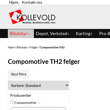
Hjem
,
Kontakt oss
Hopp til innhold
Bilutstyr
Depot, Verksted
Karting
Pro-B
Hjem
/
Bilutstyr
/
Felger
/
Compomotive TH2
Compomotive TH2 felger
Skjul filtre
Produsenter
Compomotive
(4)