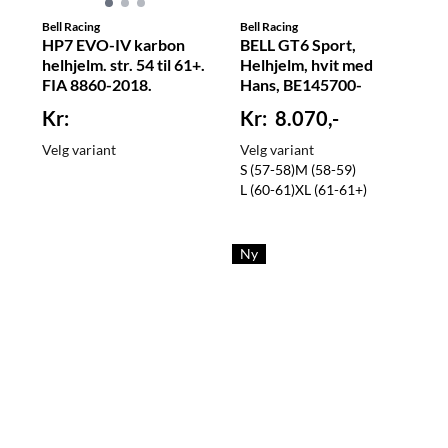
Bell Racing
Bell Racing
HP7 EVO-IV karbon
BELL GT6 Sport,
helhjelm. str. 54 til 61+.
Helhjelm, hvit med
FIA 8860-2018.
Hans, BE145700-
BE110110-
8.070,-
Velg variant
Velg variant
S (57-58)
M (58-59)
L (60-61)
XL (61-61+)
Ny