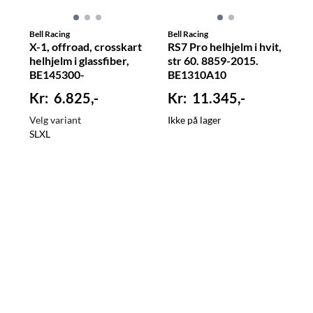
Bell Racing
Bell Racing
X-1, offroad, crosskart
RS7 Pro helhjelm i hvit,
helhjelm i glassfiber,
str 60. 8859-2015.
BE145300-
BE1310A10
6.825,-
11.345,-
Velg variant
Ikke på lager
S
L
XL