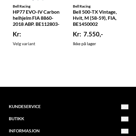
Bell Racing
Bell Racing
HP77 EVO-IV Carbon
Bell 500-TX Vintage,
helhjelm FIA 8860-
Hvit, M (58-59), FIA,
2018 ABP. BE112803-
BE1450002
7.550,-
Velg variant
Ikke på lager
KUNDESERVICE
Drammensveien 253
BUTIKK
3420 Lierskogen
Org. nr. NO982084474MVA
Salgsvilkår
INFORMASJON
Tlf: 32850030