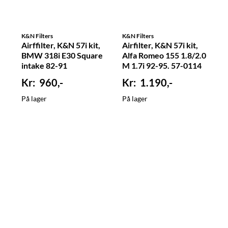
K&N Filters
K&N Filters
Airffilter, K&N 57i kit,
Airfilter, K&N 57i kit,
BMW 318i E30 Square
Alfa Romeo 155 1.8/2.0
intake 82-91
M 1.7i 92-95. 57-0114
960,-
1.190,-
På lager
På lager