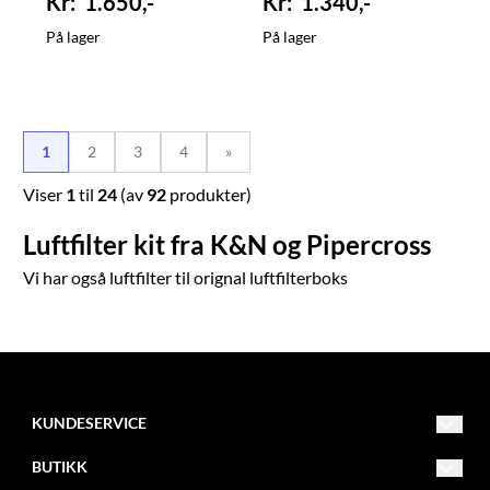
1.650,-
1.340,-
På lager
På lager
1
2
3
4
»
Viser
1
til
24
(av
92
produkter)
Luftfilter kit fra K&N og Pipercross
Vi har også
luftfilter til orignal luftfilterboks
KUNDESERVICE
Drammensveien 253
BUTIKK
3420 Lierskogen