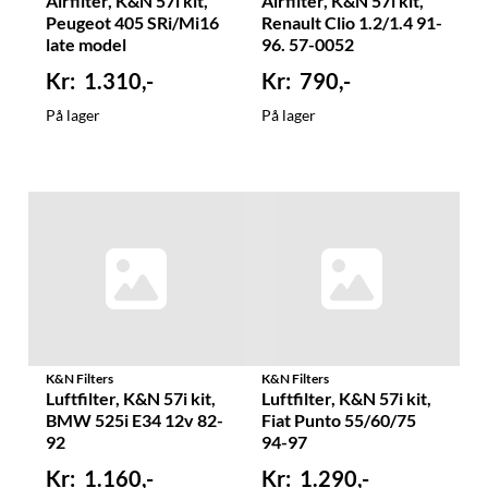
Airfilter, K&N 57i kit,
Airfilter, K&N 57i kit,
Peugeot 405 SRi/Mi16
Renault Clio 1.2/1.4 91-
late model
96. 57-0052
1.310,-
790,-
På lager
På lager
K&N Filters
K&N Filters
Luftfilter, K&N 57i kit,
Luftfilter, K&N 57i kit,
BMW 525i E34 12v 82-
Fiat Punto 55/60/75
92
94-97
1.160,-
1.290,-