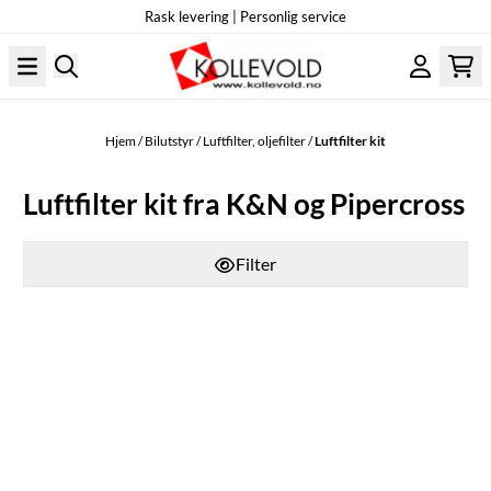
Rask levering | Personlig service
Hopp til innhold
Hjem
/
Bilutstyr
/
Luftfilter, oljefilter
/
Luftfilter kit
Luftfilter kit fra K&N og Pipercross
Filter