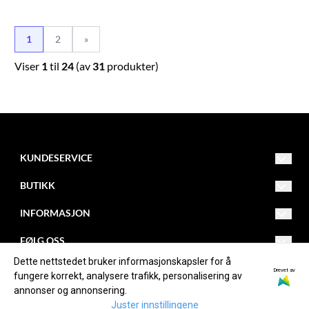
1
2
»
Viser
1
til
24
(av
31
produkter)
KUNDESERVICE
Drammensveien 253
BUTIKK
3420 Lierskogen
Org. nr. NO982084474MVA
Salgsvilkår
INFORMASJON
Tlf: 32850030
firmapost@kollevold.no
Kontakt oss
Om oss
FØLG OSS
Dette nettstedet bruker informasjonskapsler for å
Opprett konto
Blogg
Facebook
Drevet av
fungere korrekt, analysere trafikk, personalisering av
annonser og annonsering.
Logg inn
Om informasjonskapsler
Instagram
Juster innstillingene