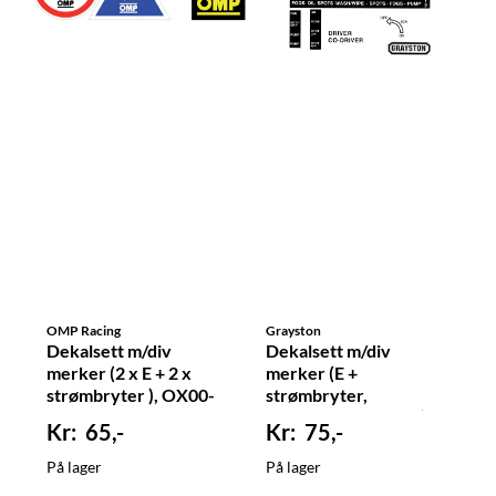
OMP Racing
Grayston
Dekalsett m/div
Dekalsett m/div
merker (2 x E + 2 x
merker (E +
strømbryter ), OX00-
strømbryter,
846
brytersymboler etc),
65,-
75,-
FGE978
På lager
På lager