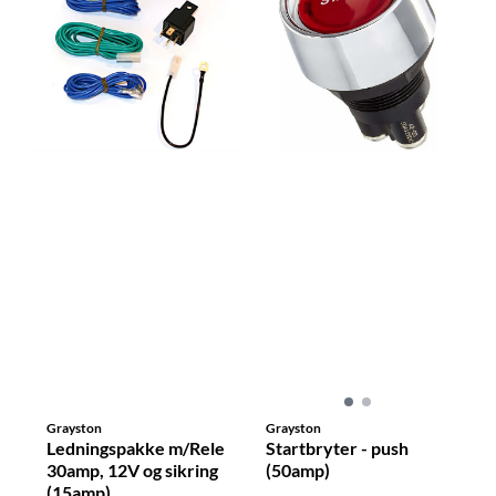
Grayston
Grayston
Ledningspakke m/Rele
Startbryter - push
30amp, 12V og sikring
(50amp)
(15amp)