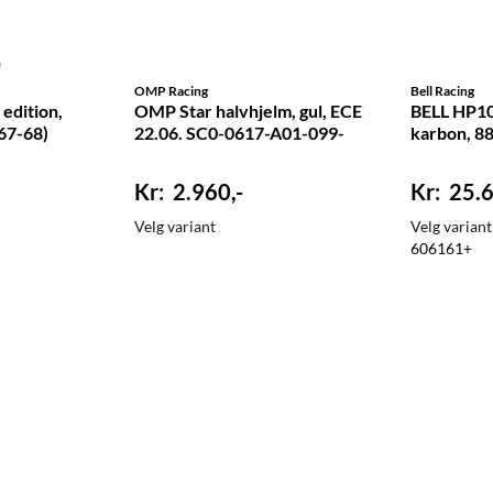
OMP Racing
Bell Racing
edition,
OMP Star halvhjelm, gul, ECE
BELL HP10 
67-68)
22.06. SC0-0617-A01-099-
karbon, 8
2.960,-
25.6
Velg variant
Velg variant
60
61
61+