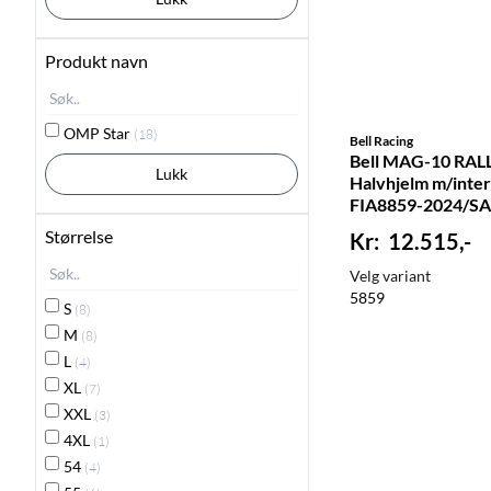
Produkt navn
OMP Star
(18)
Bell Racing
Bell MAG-10 RALL
Lukk
Halvhjelm m/inte
FIA8859-2024/SA
BE134621-
Størrelse
12.515,-
Velg variant
58
59
S
(8)
M
(8)
L
(4)
XL
(7)
XXL
(3)
4XL
(1)
54
(4)