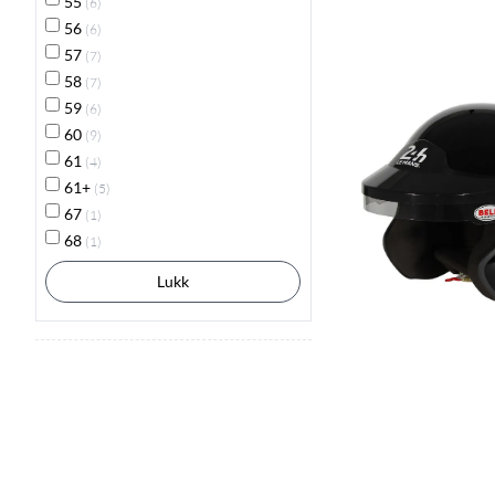
55
(6)
56
(6)
57
(7)
58
(7)
59
(6)
60
(9)
61
(4)
61+
(5)
67
(1)
68
(1)
Lukk