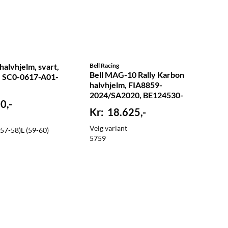
alvhjelm, svart,
Bell Racing
Bell MAG-10 Rally Karbon
. SC0-0617-A01-
halvhjelm, FIA8859-
2024/SA2020, BE124530-
0,-
18.625,-
Velg variant
(57-58)
L (59-60)
57
59