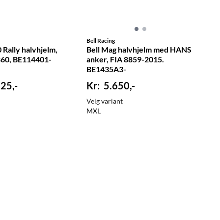
Bell Racing
Rally halvhjelm,
Bell Mag halvhjelm med HANS
860, BE114401-
anker, FIA 8859-2015.
BE1435A3-
25,-
5.650,-
Velg variant
M
XL