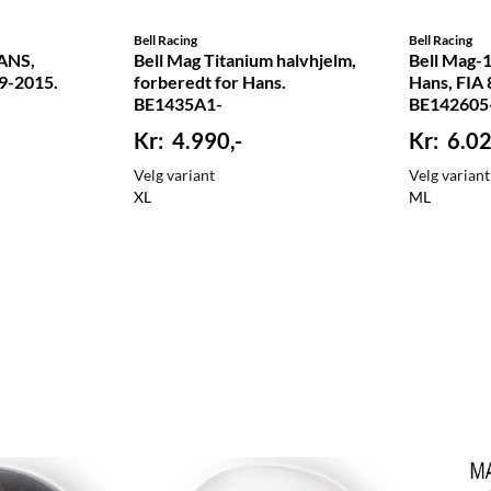
Bell Racing
Bell Racing
HANS,
Bell Mag Titanium halvhjelm,
Bell Mag-1 
9-2015.
forberedt for Hans.
Hans, FIA
BE1435A1-
BE142605
4.990,-
6.02
Velg variant
Velg variant
XL
M
L