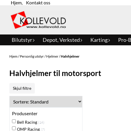
Hjem
,
Kontakt oss
Hopp til innhold
Bilutstyr
Depot, Verksted
Karting
Pro-B
Hjem
/
Personlig utstyr
/
Hjelmer
/
Halvhjelmer
Halvhjelmer til motorsport
Skjul filtre
Produsenter
Bell Racing
(16)
OMP Racing
(7)