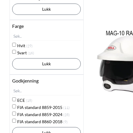
Lukk
Farge
Hvit
(29)
Svart
(16)
Lukk
Godkjenning
ECE
(18)
FIA standard 8859-2015
(11)
FIA standard 8859-2024
(28)
FIA standard 8860-2018
(9)
Lukk