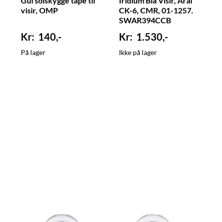
Gul solskygge tape til
Iridium Blå Visir, Arai
visir, OMP
CK-6, CMR, 01-1257.
SWAR394CCB
140,-
1.530,-
På lager
Ikke på lager