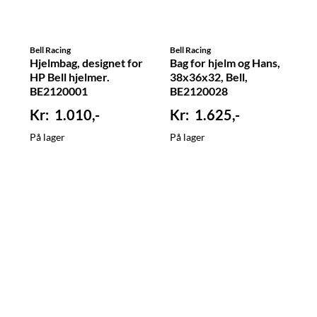
Bell Racing
Bell Racing
Hjelmbag, designet for
Bag for hjelm og Hans,
HP Bell hjelmer.
38x36x32, Bell,
BE2120001
BE2120028
1.010,-
1.625,-
På lager
På lager