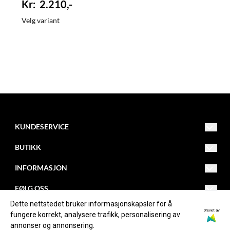
2.210,-
Velg variant
KUNDESERVICE
Drammensveien 253
BUTIKK
3420 Lierskogen
Org. nr. NO982084474MVA
Salgsvilkår
INFORMASJON
Tlf: 32850030
firmapost@kollevold.no
Kontakt oss
Om oss
FØLG OSS
Dette nettstedet bruker informasjonskapsler for å
Opprett konto
Blogg
Facebook
Drevet av
fungere korrekt, analysere trafikk, personalisering av
annonser og annonsering.
Logg inn
Om informasjonskapsler
Instagram