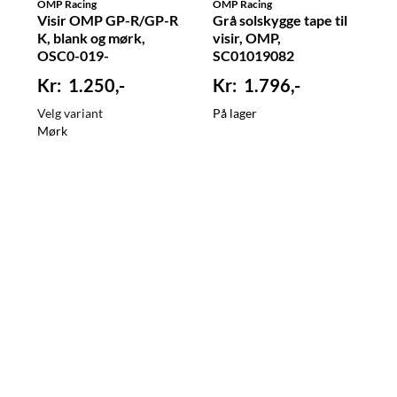
OMP Racing
OMP Racing
Visir OMP GP-R/GP-R
Grå solskygge tape til
K, blank og mørk,
visir, OMP,
OSC0-019-
SC01019082
1.250,-
1.796,-
Velg variant
På lager
Mørk