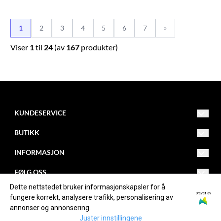
1
2
3
4
5
6
7
»
Viser
1
til
24
(av
167
produkter)
KUNDESERVICE
Drammensveien 253
BUTIKK
3420 Lierskogen
Org. nr. NO982084474MVA
Salgsvilkår
INFORMASJON
Tlf: 32850030
firmapost@kollevold.no
Kontakt oss
Om oss
FØLG OSS
Dette nettstedet bruker informasjonskapsler for å
Opprett konto
Blogg
Facebook
Drevet av
fungere korrekt, analysere trafikk, personalisering av
annonser og annonsering.
Logg inn
Om informasjonskapsler
Instagram
Juster innstillingene