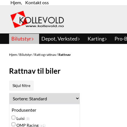
Hjem
,
Kontakt oss
Hopp til innhold
Bilutstyr
Depot, Verksted
Karting
Pro-B
Hjem
/
Bilutstyr
/
Ratt og rattnav
/
Rattnav
Rattnav til biler
Skjul filtre
Produsenter
Luisi
(3)
OMP Racing
(41)