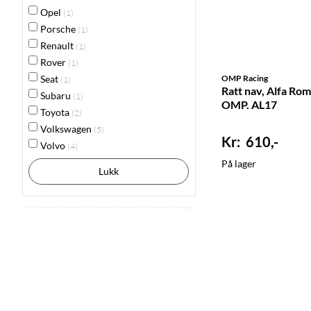
Opel
(1)
Porsche
(1)
Renault
(1)
Rover
(1)
Seat
OMP Racing
(1)
Ratt nav, Alfa Ro
Subaru
(1)
OMP. AL17
Toyota
(2)
Volkswagen
(5)
610,-
Volvo
(4)
På lager
Lukk