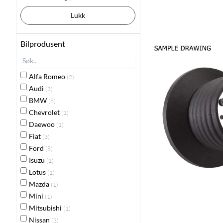
Lukk
Bilprodusent
Alfa Romeo
(2)
Audi
(3)
BMW
(6)
Chevrolet
(1)
Daewoo
(1)
Fiat
(3)
Ford
(8)
Isuzu
(1)
Lotus
(1)
Mazda
(1)
Mini
(1)
Mitsubishi
(1)
Nissan
(3)