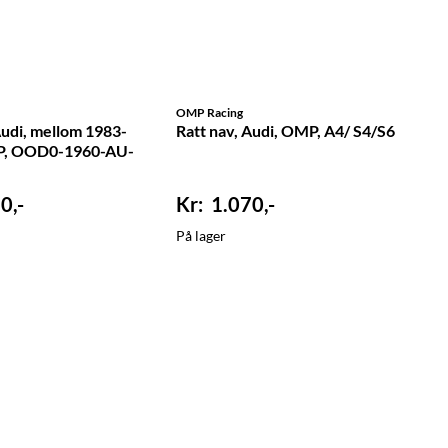
OMP Racing
Audi, mellom 1983-
Ratt nav, Audi, OMP, A4/ S4/S6
P, OOD0-1960-AU-
0,-
1.070,-
På lager