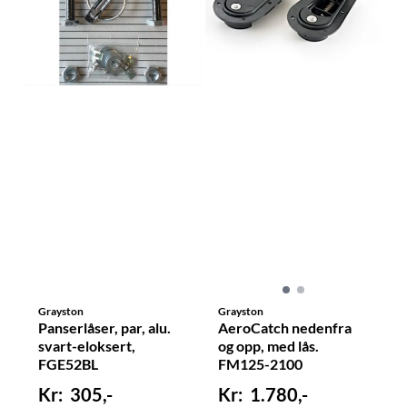
Grayston
Grayston
Panserlåser, par, alu.
AeroCatch nedenfra
svart-eloksert,
og opp, med lås.
FGE52BL
FM125-2100
305,-
1.780,-