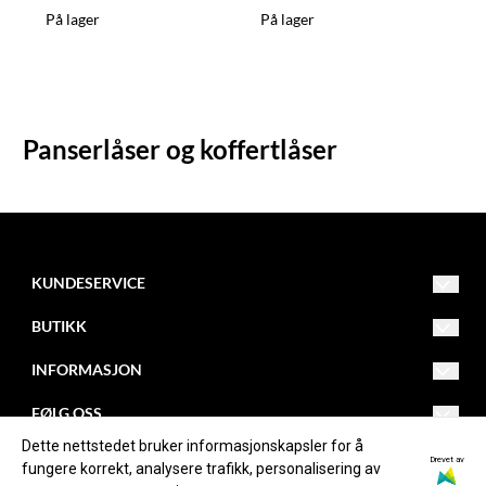
På lager
På lager
Panserlåser og koffertlåser
KUNDESERVICE
Drammensveien 253
BUTIKK
3420 Lierskogen
Org. nr. NO982084474MVA
Salgsvilkår
INFORMASJON
Tlf: 32850030
firmapost@kollevold.no
Kontakt oss
Om oss
FØLG OSS
Dette nettstedet bruker informasjonskapsler for å
Opprett konto
Blogg
Facebook
Drevet av
fungere korrekt, analysere trafikk, personalisering av