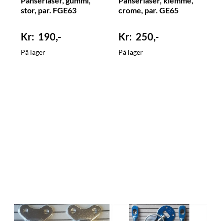
Panserlåser, gummi,
Panserlåser, klemme,
stor, par. FGE63
crome, par. GE65
190,-
250,-
På lager
På lager