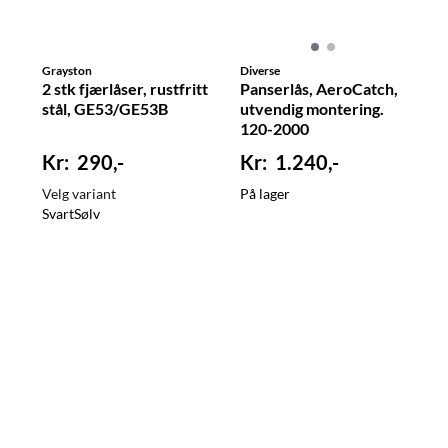
Grayston
Diverse
2 stk fjærlåser, rustfritt
Panserlås, AeroCatch,
stål, GE53/GE53B
utvendig montering.
120-2000
290,-
1.240,-
Velg variant
På lager
Svart
Sølv