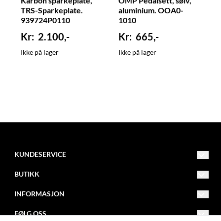
Karbon sparkeplate,
OMP Pedalsett, sølv,
TRS-Sparkeplate.
aluminium. OOA0-
939724P0110
1010
2.100,-
665,-
Ikke på lager
Ikke på lager
KUNDESERVICE
Drammensveien 253
BUTIKK
3420 Lierskogen
Org. nr. NO982084474MVA
Salgsvilkår
INFORMASJON
Tlf: 32850030
firmapost@kollevold.no
Kontakt oss
Om oss
FØLG OSS