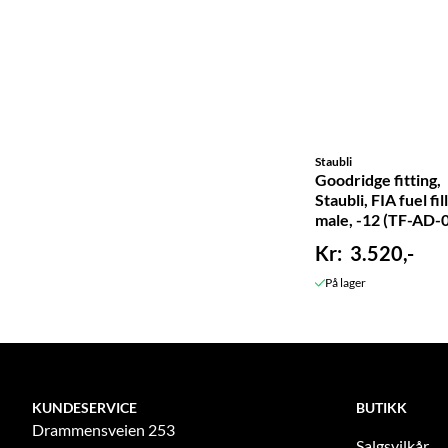
Staubli
Goodridge fitting,
Staubli, FIA fuel fil
male, -12 (TF-AD-
3.520,-
På lager
KUNDESERVICE
BUTIKK
Drammensveien 253
Salgsvilkår