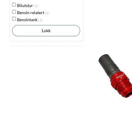
Bilutstyr
(1)
Bensin relatert
(1)
Bensintank
(1)
Lukk