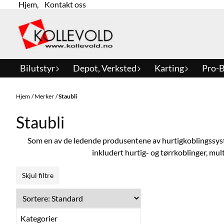
Hjem
,
Kontakt oss
Hopp til innhold
Bilutstyr
Depot, Verksted
Karting
Pro-B
Hjem
/
Merker
/
Staubli
Staubli
Som en av de ledende produsentene av hurtigkoblingssystem
inkludert hurtig- og tørrkoblinger, mult
Skjul filtre
Kategorier