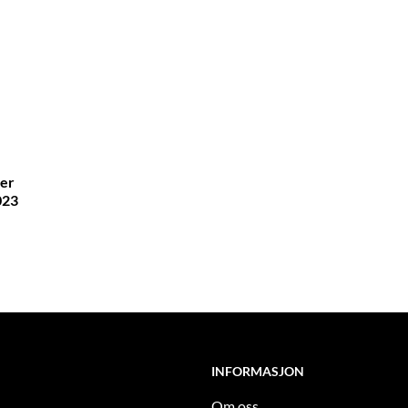
ler
023
INFORMASJON
Om oss