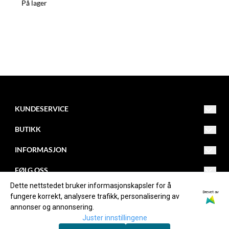
På lager
KUNDESERVICE
Drammensveien 253
BUTIKK
3420 Lierskogen
Org. nr. NO982084474MVA
Salgsvilkår
INFORMASJON
Tlf: 32850030
firmapost@kollevold.no
Kontakt oss
Om oss
FØLG OSS
Dette nettstedet bruker informasjonskapsler for å
Opprett konto
Blogg
Facebook
Drevet av
fungere korrekt, analysere trafikk, personalisering av
annonser og annonsering.
Logg inn
Om informasjonskapsler
Instagram
Juster innstillingene