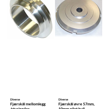
Diverse
Diverse
Fjærskål mellomlegg
Fjærskål øvre 57mm,
/styring for
10mm pilot hull,