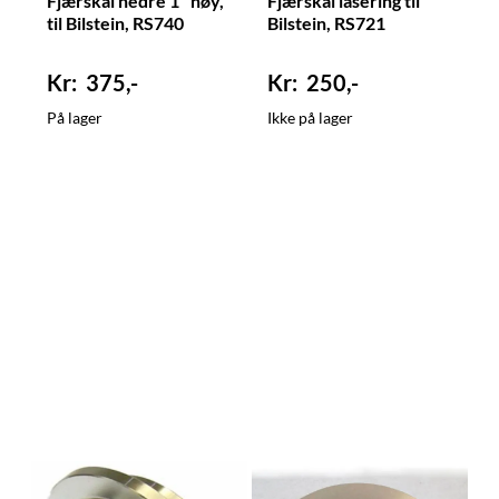
Fjærskål nedre 1" høy,
Fjærskål låsering til
til Bilstein, RS740
Bilstein, RS721
375,-
250,-
På lager
Ikke på lager