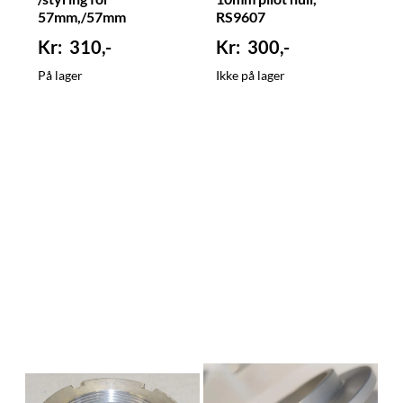
57mm,/57mm
RS9607
i.d.fjærer, RS9609
310,-
300,-
På lager
Ikke på lager