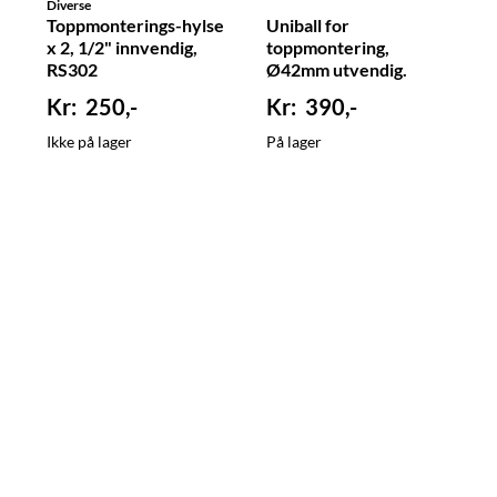
Diverse
Toppmonterings-hylse
Uniball for
x 2, 1/2" innvendig,
toppmontering,
RS302
Ø42mm utvendig.
RS331
250,-
390,-
Ikke på lager
På lager