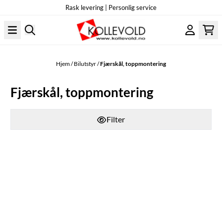
Rask levering | Personlig service
Hopp til innhold
Hjem
/
Bilutstyr
/
Fjærskål, toppmontering
Fjærskål, toppmontering
Filter