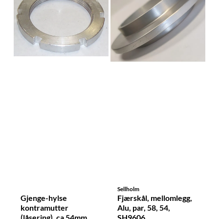
Sellholm
Gjenge-hylse
Fjærskål, mellomlegg,
kontramutter
Alu, par, 58, 54,
(låsering), ca 54mm
SH9606