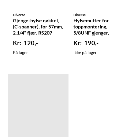
Diverse
Diverse
Gjenge-hylse nøkkel,
Hylsemutter for
(C-spanner), for 57mm,
toppmontering,
2.1/4" fjær. RS207
5/8UNF gjenger,
Ø20mm utv., RS332
120,-
190,-
På lager
Ikke på lager