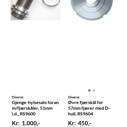
Diverse
Diverse
Gjenge-hylsesats foran
Øvre fjærskål for
m/fjærskåler, 51mm
57mm fjærer med D-
i.d., RS9600
hull, RS9604
1.000,-
450,-