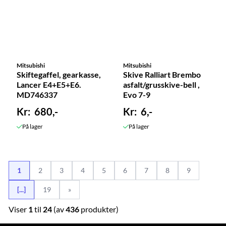
Mitsubishi
Mitsubishi
Skiftegaffel, gearkasse,
Skive Ralliart Brembo
Lancer E4+E5+E6.
asfalt/grusskive-bell ,
MD746337
Evo 7-9
680,-
6,-
På lager
På lager
1
2
3
4
5
6
7
8
9
[...]
19
»
Viser
1
til
24
(av
436
produkter)